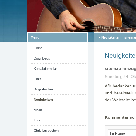
Menu
»
Neuigkeiten
:
sitema
Home
Neuigkeit
Downloads
sitemap hinzu
Kontaktformular
Sonntag, 24. Ok
Links
Wir bedanken un
Biografisches
und bereitstell
der Webseite be
Neuigkeiten
Alben
Kommentar sch
Tour
Christian buchen